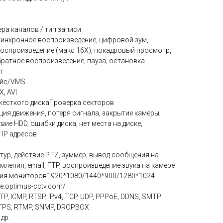
ра каналов / тип записи
инхронное воспроизведение, цифровой зум,
оспроизведение (макс 16X), покадровый просмотр,
братное воспроизведение, пауза, остановка
т
ейс/VMS
, AVI
жёсткого дискаПроверка секторов
ия движения, потеря сигнала, закрытие камеры
ие HDD, ошибки диска, нет места на диске,
 IP адресов
тур, действие PTZ, зуммер, вывод сообщения на
мления, email, FTP, воспроизведение звука на камере
ия мониторов1920*1080/1440*900/1280*1024
e.optimus-cctv.com/
, ICMP, RTSP, IPv4, TCP, UDP, PPPoE, DDNS, SMTP
HTTPS, RTMP, SNMP, DROPBOX
др.