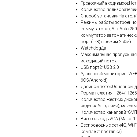
Тревожный вход/выходНет
Количество пользователе
Способ установкиНа стол/
Режимы работы встроенног
коммутатора); AI + Auto 2
коммутатор автоматически
порт (1-8) в режим 250м)
WatchdogДа
Максимальная пропускная 
исходящий поток
USB порт2*USB 2.0
Удаленный мониторингWEB 
(IOS/Android)
Двойной потокОсновной, 
Формат сжатияH.264/H.265
Количество жестких дисков
видеонаблюдения), максима
Количество каналов8*8М
Видео выходыVGA (Макс. 19
Беспроводные сети4G, Wi-Fi
комплект поставки)