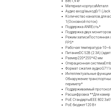
Вес1,4 кг
Материал корпусаМеталл
Аудио вход/выход0/1 (Jack
Количество каналов для в
1(Основной поток)
Поддержка ANRЕсть*
Поддержка двух мониторовН
Режим записиПостоянная / 
FPS*
Рабочая температура-10~
ПитаниеDC 52В (2.3A) (адап
Размер220*255*42 мм
Операционная системаEmbe
Формат сжатия аудиоG711A
Интеллектуальные функции
Обнаружение транспортных 
периметр*
Поддерживаемый протокол I
Расшифровка **Для камер
PoE СтандартыIEEE 802.3af/
PoE бюджет120 Вт