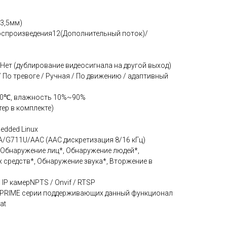
 3,5мм)
оспроизведения12(Дополнительный поток)/
ет (дублирование видеосигнала на другой выход)
По тревоге / Ручная / По движению / адаптивный
60℃, влажность 10%~90%
тер в комплекте)
dded Linux
/G711U/AAC (AAC дискретизация 8/16 кГц)
Обнаружение лиц*, Обнаружение людей*,
средств*, Обнаружение звука*, Вторжение в
P камерNPTS / Onvif / RTSP
 PRIME серии поддерживающих данный функционал
at