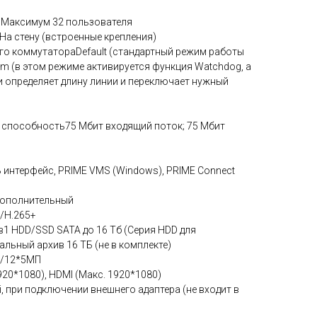
йМаксимум 32 пользователя
На стену (встроенные крепления)
о коммутатораDefault (стандартный режим работы
50m (в этом режиме активируется функция Watchdog, а
 определяет длину линии и переключает нужный
способность75 Мбит входящий поток; 75 Мбит
интерфейс, PRIME VMS (Windows), PRIME Connect
дополнительный
/H.265+
1 HDD/SSD SATA до 16 Тб (Серия HDD для
льный архив 16 ТБ (не в комплекте)
П/12*5МП
20*1080), HDMI (Макс. 1920*1080)
, при подключении внешнего адаптера (не входит в