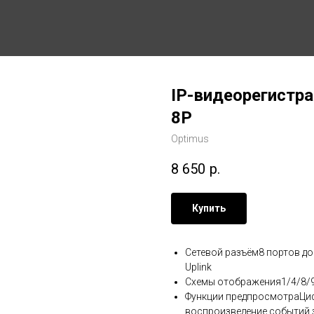
IP-видеорегистра
8P
Optimus
8 650
р.
Купить
Сетевой разъём8 портов до 
Uplink
Схемы отображения1/4/8/9
Функции предпросмотраЦифр
воспроизведение событий з