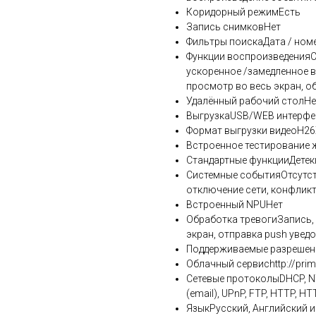
Коридорный режимЕсть
Запись снимковНет
Фильтры поискаДата / номе
Функции воспроизведенияС
ускоренное /замедленное в
просмотр во весь экран, о
Удалённый рабочий столНе
ВыгрузкаUSB/WEB интерф
Формат выгрузки видеоH26X
Встроенное тестирование 
Стандартные функцииДетекц
Системные событияОтсутств
отключение сети, конфликт
Встроенный NPUНет
Обработка тревогиЗапись, 
экран, отправка push уведо
Поддерживаемые разрешен
Облачный сервисhttp://prim
Сетевые протоколыDHCP, NTP
(email), UPnP, FTP, HTTP, 
ЯзыкРусский, Английский и 